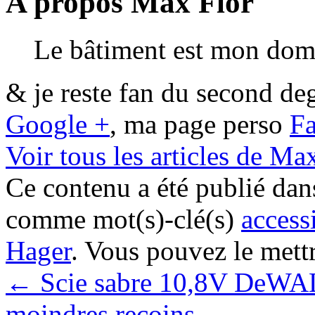
A propos Max Flor
Le bâtiment est mon dom
& je reste fan du second de
Google +
, ma page perso
F
Voir tous les articles de Ma
Ce contenu a été publié da
comme mot(s)-clé(s)
accessi
Hager
. Vous pouvez le mett
←
Scie sabre 10,8V DeWALT
moindres recoins.