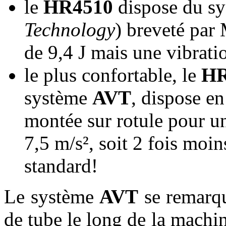
le
HR4510
dispose du s
Technology
) breveté par
de 9,4 J mais une vibrati
le plus confortable, le
HR
système
AVT
, dispose en
montée sur rotule pour un
7,5 m/s², soit 2 fois moi
standard!
Le système
AVT
se remarqu
de tube le long de la machi