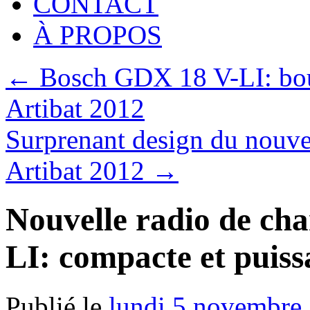
CONTACT
À PROPOS
←
Bosch GDX 18 V-LI: boul
Artibat 2012
Surprenant design du nouv
Artibat 2012
→
Nouvelle radio de ch
LI: compacte et puiss
Publié le
lundi 5 novembre