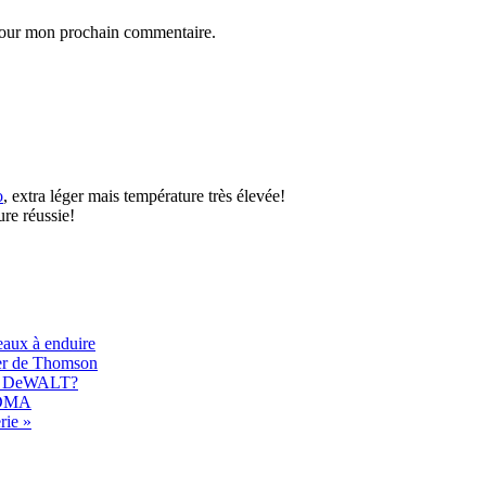
 pour mon prochain commentaire.
o
, extra léger mais température très élevée!
ure réussie!
eaux à enduire
er de Thomson
017 DeWALT?
 EDMA
rie »