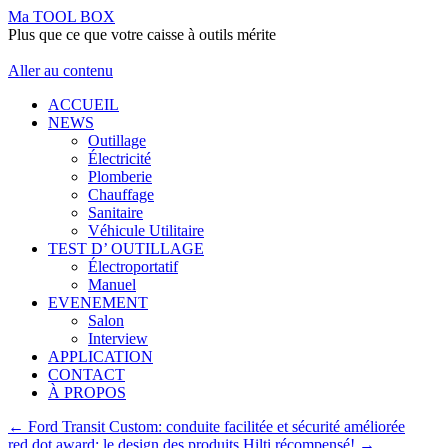
Ma TOOL BOX
Plus que ce que votre caisse à outils mérite
Aller au contenu
ACCUEIL
NEWS
Outillage
Électricité
Plomberie
Chauffage
Sanitaire
Véhicule Utilitaire
TEST D’ OUTILLAGE
Électroportatif
Manuel
EVENEMENT
Salon
Interview
APPLICATION
CONTACT
À PROPOS
←
Ford Transit Custom: conduite facilitée et sécurité améliorée
red dot award: le design des produits Hilti récompensé!
→