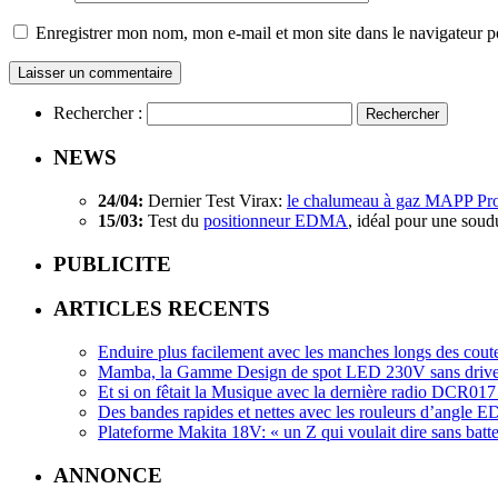
Enregistrer mon nom, mon e-mail et mon site dans le navigateur
Rechercher :
NEWS
24/04:
Dernier Test Virax:
le chalumeau à gaz MAPP Pr
15/03:
Test du
positionneur EDMA
, idéal pour une soud
PUBLICITE
ARTICLES RECENTS
Enduire plus facilement avec les manches longs des cout
Mamba, la Gamme Design de spot LED 230V sans driv
Et si on fêtait la Musique avec la dernière radio DCR
Des bandes rapides et nettes avec les rouleurs d’angle
Plateforme Makita 18V: « un Z qui voulait dire sans batte
ANNONCE