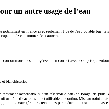
pour un autre usage de l’eau
pés notamment en France avec seulement 1 % de l’eau potable bue, la 
réoccupation de consommer l’eau autrement.
onsommons n’est ni ingérée, ni en contact avec les objets qui entourent 
t blanchisseries -
ectement raccordable sur un réservoir d’eau (de forage, de pluie, d
ournit un débit d’eau constant et utilisable en continu. Mise au point en 2
 un automate gère directement les paramètres de la station et passe l