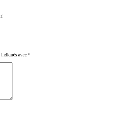
r!
t indiqués avec
*