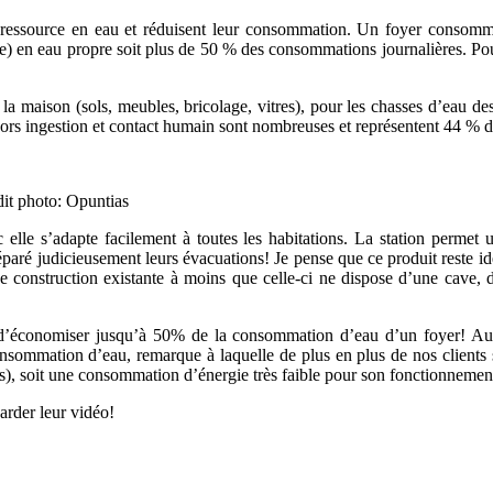
 la ressource en eau et réduisent leur consommation. Un foyer consomm
ge) en eau propre soit plus de 50 % des consommations journalières. Po
la maison (sols, meubles, bricolage, vitres), pour les chasses d’eau des t
 hors ingestion et contact humain sont nombreuses et représentent 44 %
t photo: Opuntias
le s’adapte facilement à toutes les habitations. La station permet un
séparé judicieusement leurs évacuations! Je pense que ce produit reste id
 construction existante à moins que celle-ci ne dispose d’une cave, 
d’économiser jusqu’à 50% de la consommation d’eau d’un foyer! Au
nsommation d’eau, remarque à laquelle de plus en plus de nos clients 
s), soit une consommation d’énergie très faible pour son fonctionnemen
arder leur vidéo!