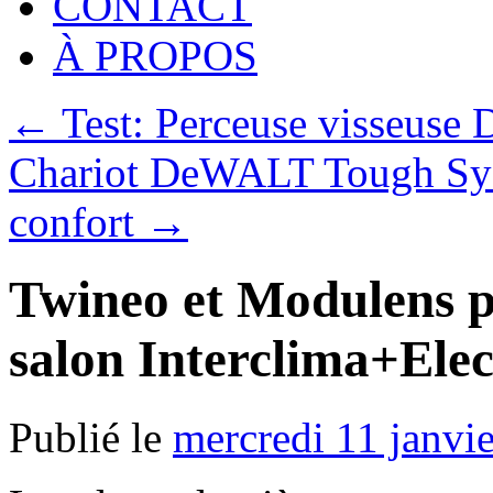
CONTACT
À PROPOS
←
Test: Perceuse visseu
Chariot DeWALT Tough Sys
confort
→
Twineo et Modulens p
salon Interclima+Ele
Publié le
mercredi 11 janvi