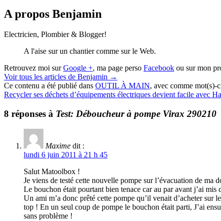
A propos Benjamin
Electricien, Plombier & Blogger!
A l'aise sur un chantier comme sur le Web.
Retrouvez moi sur
Google +
, ma page perso
Facebook
ou sur mon pr
Voir tous les articles de Benjamin
→
Ce contenu a été publié dans
OUTIL À MAIN
, avec comme mot(s)-c
Recycler ses déchets d’équipements électriques devient facile avec H
8 réponses à
Test: Déboucheur à pompe Virax 290210
Maxime
dit :
lundi 6 juin 2011 à 21 h 45
Salut Matoolbox !
Je viens de testé cette nouvelle pompe sur l’évacuation de ma d
Le bouchon était pourtant bien tenace car au par avant j’ai mis 
Un ami m’a donc prêté cette pompe qu’il venait d’acheter sur les c
top ! En un seul coup de pompe le bouchon était parti, J’ai ensui
sans problème !