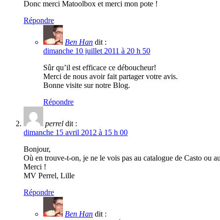
Donc merci Matoolbox et merci mon pote !
Répondre
Ben Han
dit :
dimanche 10 juillet 2011 à 20 h 50
Sûr qu’il est efficace ce déboucheur!
Merci de nous avoir fait partager votre avis.
Bonne visite sur notre Blog.
Répondre
perrel
dit :
dimanche 15 avril 2012 à 15 h 00
Bonjour,
Où en trouve-t-on, je ne le vois pas au catalogue de Casto ou au
Merci !
MV Perrel, Lille
Répondre
Ben Han
dit :