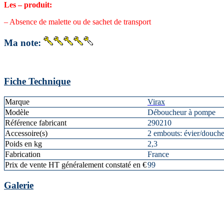
Les – produit:
– Absence de malette ou de sachet de transport
Ma note:
Fiche Technique
Marque
Virax
Modèle
Déboucheur à pompe
Référence fabricant
290210
Accessoire(s)
2 embouts: évier/douc
Poids en kg
2,3
Fabrication
France
Prix de vente HT généralement constaté en €
99
Galerie