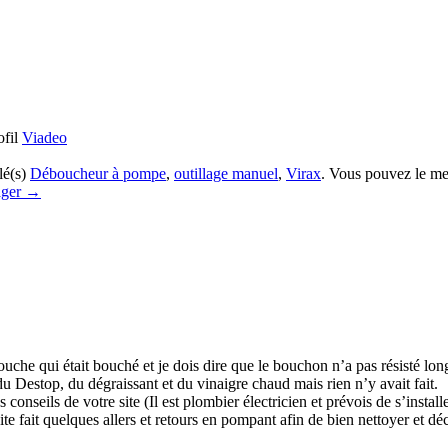
ofil
Viadeo
lé(s)
Déboucheur à pompe
,
outillage manuel
,
Virax
. Vous pouvez le me
ager
→
ouche qui était bouché et je dois dire que le bouchon n’a pas résisté lo
du Destop, du dégraissant et du vinaigre chaud mais rien n’y avait fait.
onseils de votre site (Il est plombier électricien et prévois de s’install
te fait quelques allers et retours en pompant afin de bien nettoyer et déc