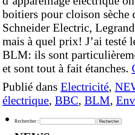
d’appareillage électrique on
boitiers pour cloison sèche q
Schneider Electric, Legrand 
mais à quel prix! J’ai testé
BLM: ils sont particulièreme
et sont tout à fait étanches.
Publié dans
Electricité
,
NE
électrique
,
BBC
,
BLM
,
Env
Rechercher :