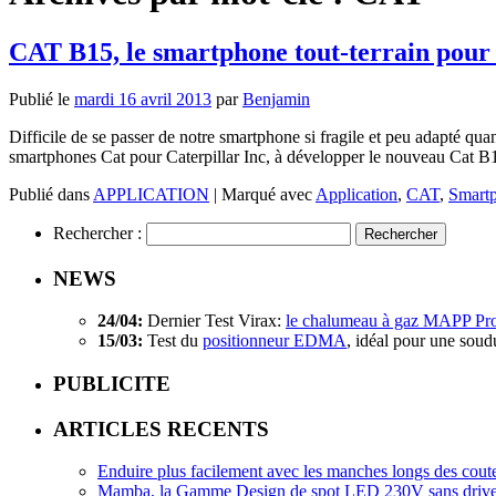
CAT B15, le smartphone tout-terrain pour 
Publié le
mardi 16 avril 2013
par
Benjamin
Difficile de se passer de notre smartphone si fragile et peu adapté qu
smartphones Cat pour Caterpillar Inc, à développer le nouveau Cat B15!
Publié dans
APPLICATION
|
Marqué avec
Application
,
CAT
,
Smart
Rechercher :
NEWS
24/04:
Dernier Test Virax:
le chalumeau à gaz MAPP Pr
15/03:
Test du
positionneur EDMA
, idéal pour une soud
PUBLICITE
ARTICLES RECENTS
Enduire plus facilement avec les manches longs des cout
Mamba, la Gamme Design de spot LED 230V sans driv