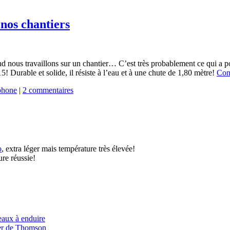
nos chantiers
and nous travaillons sur un chantier… C’est très probablement ce qui a p
 Durable et solide, il résiste à l’eau et à une chute de 1,80 mètre!
Cont
phone
|
2 commentaires
o
, extra léger mais température très élevée!
ure réussie!
eaux à enduire
er de Thomson