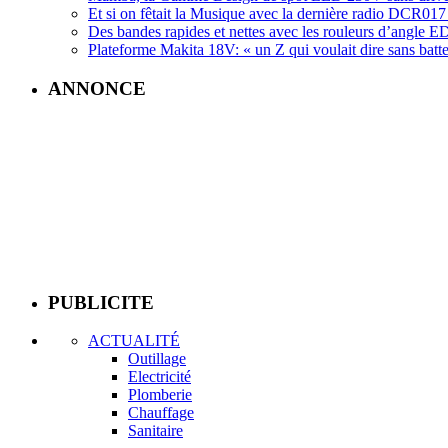
Et si on fêtait la Musique avec la dernière radio DCR
Des bandes rapides et nettes avec les rouleurs d’angle
Plateforme Makita 18V: « un Z qui voulait dire sans batte
ANNONCE
PUBLICITE
ACTUALITÉ
Outillage
Electricité
Plomberie
Chauffage
Sanitaire