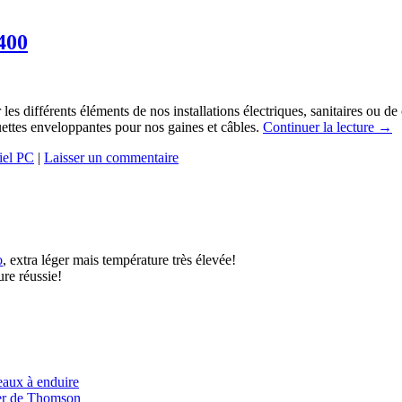
400
er les différents éléments de nos installations électriques, sanitaires ou 
ttes enveloppantes pour nos gaines et câbles.
Continuer la lecture
→
iel PC
|
Laisser un commentaire
o
, extra léger mais température très élevée!
ure réussie!
eaux à enduire
er de Thomson