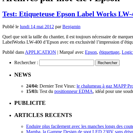
Test: Etiqueteuse Epson Label Works LW-
Publié le
lundi 14 mai 2012
par
Benjamin
Quel que soit la taille du chantier, il est toujours nécessaire de marqu
LabelWorks LW-400 d’Epson avec en exclusivité l’impression d’étique
Publié dans
APPLICATION
|
Marqué avec
Epson
,
étiquettage
,
Logic
Rechercher :
NEWS
24/04:
Dernier Test Virax:
le chalumeau à gaz MAPP Pr
15/03:
Test du
positionneur EDMA
, idéal pour une soud
PUBLICITE
ARTICLES RECENTS
Enduire plus facilement avec les manches longs des cout
Mamba, la Gamme Design de spot LED 230V sans driv