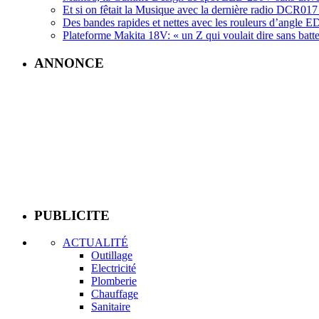
Et si on fêtait la Musique avec la dernière radio DCR
Des bandes rapides et nettes avec les rouleurs d’angle
Plateforme Makita 18V: « un Z qui voulait dire sans batte
ANNONCE
PUBLICITE
ACTUALITÉ
Outillage
Electricité
Plomberie
Chauffage
Sanitaire