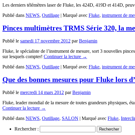
Les derniers télémètres laser de Fluke, les 424D, 419D et 414D, peu
Publié dans
NEWS
,
Outillage
|
Marqué avec
Fluke
,
instrument de me
Pinces multimètres TRMS Série 320, la mesu
Publié le
samedi 17 novembre 2012
par
Benjamin
Fluke, le spécialiste de l’instrument de mesure, sort 3 nouvelles pince
sur lesquels compter!
Continuer la lecture
→
Publié dans
NEWS
,
Outillage
|
Marqué avec
Fluke
,
instrument de me
Que des bonnes mesures pour Fluke lors d
Publié le
mercredi 14 mars 2012
par
Benjamin
Fluke, leader mondial de la mesure de toutes grandeurs physiques, ét
Continuer la lecture
→
Publié dans
NEWS
,
Outillage
,
SALON
|
Marqué avec
Fluke
,
Interc
Rechercher :