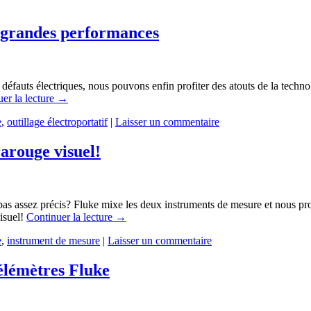
 grandes performances
s défauts électriques, nous pouvons enfin profiter des atouts de la tech
er la lecture
→
e
,
outillage électroportatif
|
Laisser un commentaire
arouge visuel!
pas assez précis? Fluke mixe les deux instruments de mesure et nous 
isuel!
Continuer la lecture
→
e
,
instrument de mesure
|
Laisser un commentaire
télémètres Fluke