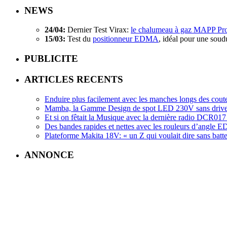
NEWS
24/04:
Dernier Test Virax:
le chalumeau à gaz MAPP Pr
15/03:
Test du
positionneur EDMA
, idéal pour une soud
PUBLICITE
ARTICLES RECENTS
Enduire plus facilement avec les manches longs des cout
Mamba, la Gamme Design de spot LED 230V sans driv
Et si on fêtait la Musique avec la dernière radio DCR
Des bandes rapides et nettes avec les rouleurs d’angle
Plateforme Makita 18V: « un Z qui voulait dire sans batte
ANNONCE