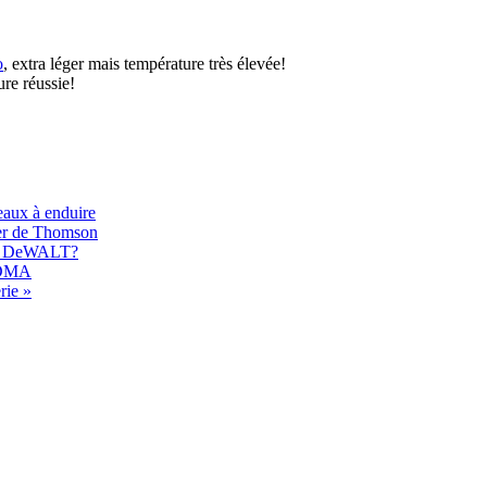
o
, extra léger mais température très élevée!
ure réussie!
eaux à enduire
er de Thomson
017 DeWALT?
 EDMA
rie »