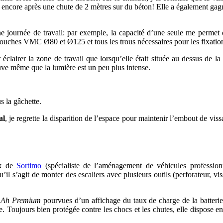
ncore après une chute de 2 mètres sur du béton! Elle a également gag
 journée de travail: par exemple, la capacité d’une seule me permet d
 bouches VMC Ø80 et Ø125 et tous les trous nécessaires pour les fixation
éclairer la zone de travail que lorsqu’elle était située au dessus de 
ouve même que la lumière est un peu plus intense.
s la gâchette.
al
, je regrette la disparition de l’espace pour maintenir l’embout de vis
x
de
Sortimo
(spécialiste de l’aménagement de véhicules profession
squ’il s’agit de monter des escaliers avec plusieurs outils (perforateur, 
0 Ah Premium
pourvues d’un affichage du taux de charge de la batterie
de. Toujours bien protégée contre les chocs et les chutes, elle dispose