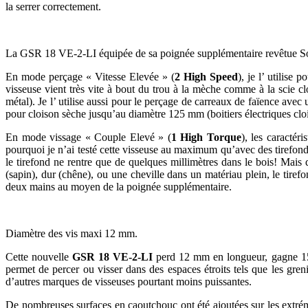
la serrer correctement.
La GSR 18 VE-2-LI équipée de sa poignée supplémentaire revêtue So
En mode perçage « Vitesse Elevée » (
2 High Speed
), je l’ utilis
visseuse vient très vite à bout du trou à la mèche comme à la scie
métal). Je l’ utilise aussi pour le perçage de carreaux de faïence avec
pour cloison sèche jusqu’au diamètre 125 mm (boitiers électriques 
En mode vissage « Couple Elevé » (
1 High Torque
), les caractér
pourquoi je n’ai testé cette visseuse au maximum qu’avec des tirefond
le tirefond ne rentre que de quelques millimètres dans le bois! Mai
(sapin), dur (chêne), ou une cheville dans un matériau plein, le tiref
deux mains au moyen de la poignée supplémentaire.
Diamètre des vis maxi 12 mm.
Cette nouvelle
GSR 18 VE-2-LI
perd 12 mm en longueur, gagne 15 mm
permet de percer ou visser dans des espaces étroits tels que les gre
d’autres marques de visseuses pourtant moins puissantes.
De nombreuses surfaces en caoutchouc ont été ajoutées sur les extrémité