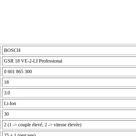
BOSCH
GSR 18 VE-2-LI Professional
0 601 865 300
18
3.0
Li-Ion
30
2 (1 -> couple élevé, 2 -> vitesse élevée)
25 + 1 (perçage)