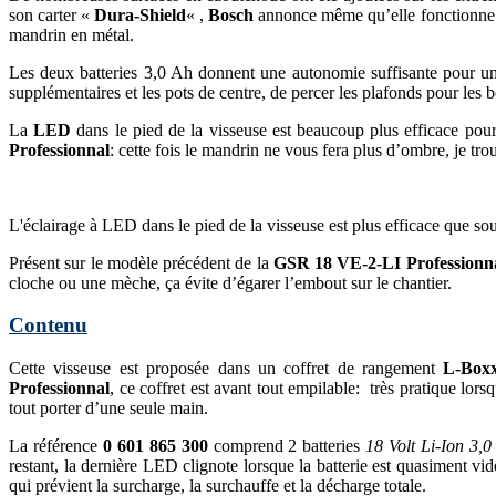
son carter «
Dura-Shield
« ,
Bosch
annonce même qu’elle fonctionne e
mandrin en métal.
Les deux batteries 3,0 Ah donnent une autonomie suffisante pour une
supplémentaires et les pots de centre, de percer les plafonds pour les
La
LED
dans le pied de la visseuse est beaucoup plus efficace pour 
Professionnal
: cette fois le mandrin ne vous fera plus d’ombre, je tr
L'éclairage à LED dans le pied de la visseuse est plus efficace que sou
Présent sur le modèle précédent de la
GSR 18 VE-2-LI Professionn
cloche ou une mèche, ça évite d’égarer l’embout sur le chantier.
Contenu
Cette visseuse est proposée dans un coffret de rangement
L-Box
Professionnal
, ce coffret est avant tout empilable: très pratique lor
tout porter d’une seule main.
La référence
0 601 865 300
comprend 2 batteries
18 Volt Li-Ion 3,
restant, la dernière LED clignote lorsque la batterie est quasiment vi
qui prévient la surcharge, la surchauffe et la décharge totale.