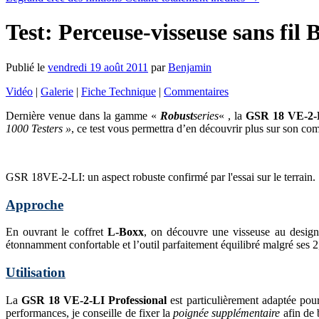
Test: Perceuse-visseuse sans f
Publié le
vendredi 19 août 2011
par
Benjamin
Vidéo
|
Galerie
|
Fiche Technique
|
Commentaires
Dernière venue dans la gamme «
Robust
series
« , la
GSR 18 VE-2-
1000 Testers »
, ce test vous permettra d’en découvrir plus sur son com
GSR 18VE-2-LI: un aspect robuste confirmé par l'essai sur le terrain.
Approche
En ouvrant le coffret
L-Boxx
, on découvre une visseuse au design 
étonnamment confortable et l’outil parfaitement équilibré malgré ses 
Utilisation
La
GSR 18 VE-2-LI Professional
est particulièrement adaptée pour
performances, je conseille de fixer la
poignée supplémentaire
afin de 