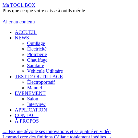
Ma TOOL BOX
Plus que ce que votre caisse à outils mérite
Aller au contenu
ACCUEIL
NEWS
Outillage
Électricité
Plomberie
Chauffage
Sanitaire
Véhicule Utilitaire
TEST D’ OUTILLAGE
Électroportatif
Manuel
EVENEMENT
Salon
Interview
APPLICATION
CONTACT
À PROPOS
←
Bizline dévoile ses innovations et sa qualité en vidéo
Legrand crée des finitions Céliane totalement inédites
→