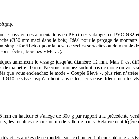
ftgrip.
e pour le passage des alimentations en PE et des vidanges en PVC Ø32 e
 cloche (Ø50 mm maxi dans le bois). Idéal pour le perçage de montan
 un simple forêt béton pour la pose de sèches serviettes ou de meuble de
cloisons sèches, bouches VMC…).
istiques annoncent le vissage jusqu’au diamètre 12 mm. Mais il est dif
s de diamètre 10 mm. Ne vous trompez surtout pas de mode ou vous serez
s dès que vous enclenchez le mode « Couple Elevé », plus rien n’arrêt
ond Ø10 se visse jusqu’au bout sans caler la visseuse. Idem pour les vis
 en hauteur et s’allège de 300 g par rapport à la précédente version:
niers, les meubles de cuisine ou de salle de bains. Relativement légèr
s et les arrêtes de ce modèle: sur le chantier, j’ai constaté que la vis