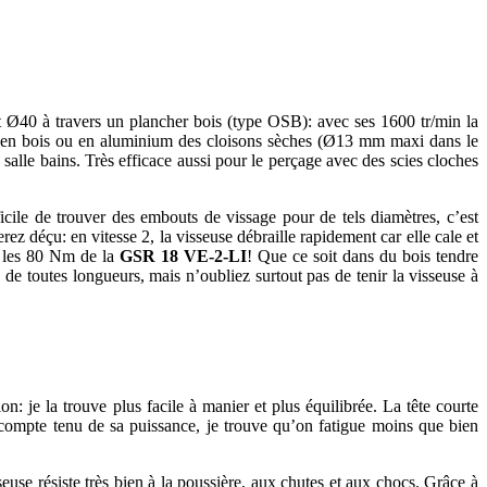
t Ø40 à travers un plancher bois (type OSB): avec ses 1600 tr/min la
ts en bois ou en aluminium des cloisons sèches (Ø13 mm maxi dans le
 salle bains. Très efficace aussi pour le perçage avec des scies cloches
ficile de trouver des embouts de vissage pour de tels diamètres, c’est
 déçu: en vitesse 2, la visseuse débraille rapidement car elle cale et
e les 80 Nm de la
GSR 18 VE-2-LI
! Que ce soit dans du bois tendre
 de toutes longueurs, mais n’oubliez surtout pas de tenir la visseuse à
 je la trouve plus facile à manier et plus équilibrée. La tête courte
e compte tenu de sa puissance, je trouve qu’on fatigue moins que bien
seuse résiste très bien à la poussière, aux chutes et aux chocs. Grâce à