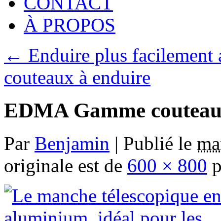
CONTACT
À PROPOS
←
Enduire plus facilement 
couteaux à enduire
EDMA Gamme couteaux 
Par
Benjamin
|
Publié le
mar
originale est de
600 × 800
p