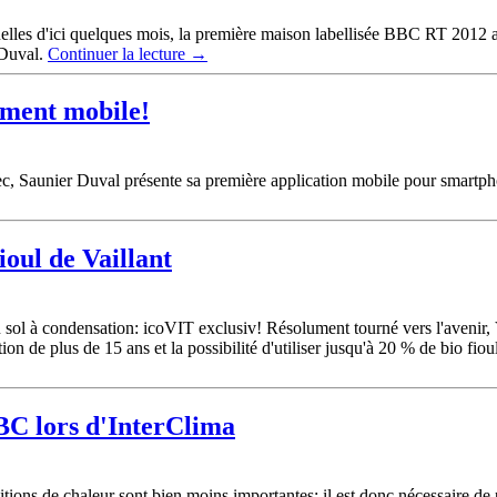
lles d'ici quelques mois, la première maison labellisée BBC RT 2012 a ét
 Duval.
Continuer la lecture
→
ement mobile!
+elec, Saunier Duval présente sa première application mobile pour smar
ioul de Vaillant
 sol à condensation: icoVIT exclusiv! Résolument tourné vers l'avenir, 
ion de plus de 15 ans et la possibilité d'utiliser jusqu'à 20 % de bio fio
BC lors d'InterClima
itions de chaleur sont bien moins importantes: il est donc nécessaire d