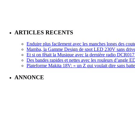
ARTICLES RECENTS
Enduire plus facilement avec les manches longs des cout
Mamba, la Gamme Design de spot LED 230V sans driv
Et si on fêtait la Musique avec la dernière radio DCR
Des bandes rapides et nettes avec les rouleurs d’angle
Plateforme Makita 18V: « un Z qui voulait dire sans batte
ANNONCE