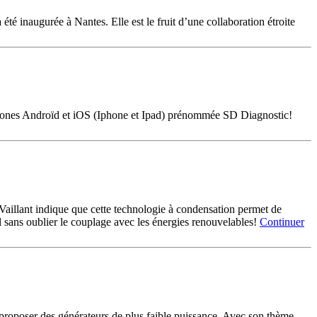
é inaugurée à Nantes. Elle est le fruit d’une collaboration étroite
tphones Androïd et iOS (Iphone et Ipad) prénommée SD Diagnostic!
Vaillant indique que cette technologie à condensation permet de
ul sans oublier le couplage avec les énergies renouvelables!
Continuer
e proposer des générateurs de plus faible puissance. Avec son thème