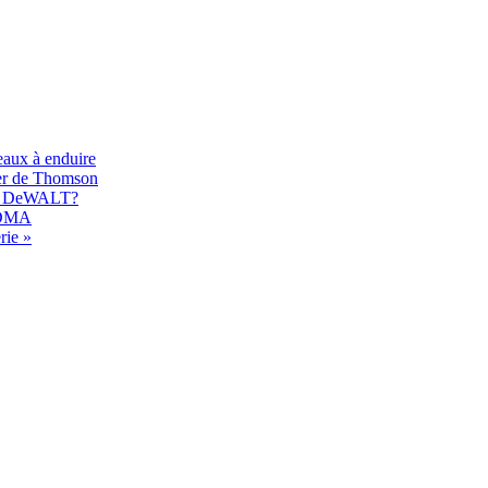
eaux à enduire
er de Thomson
017 DeWALT?
 EDMA
rie »