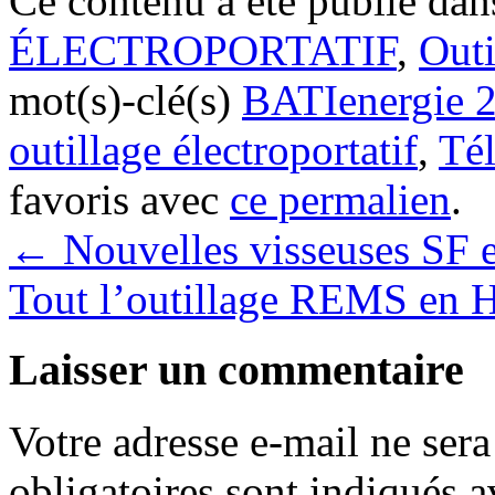
Ce contenu a été publié da
ÉLECTROPORTATIF
,
Outi
mot(s)-clé(s)
BATIenergie 
outillage électroportatif
,
Té
favoris avec
ce permalien
.
←
Nouvelles visseuses SF et
Tout l’outillage REMS en
Laisser un commentaire
Votre adresse e-mail ne sera
obligatoires sont indiqués 