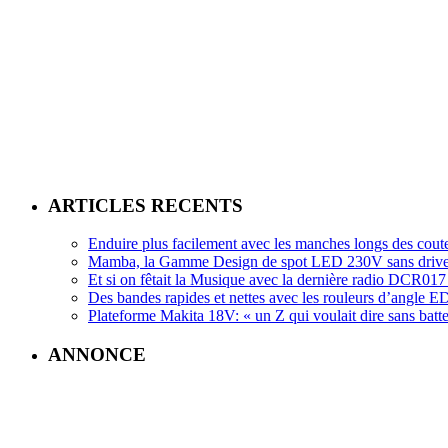
ARTICLES RECENTS
Enduire plus facilement avec les manches longs des cout
Mamba, la Gamme Design de spot LED 230V sans driv
Et si on fêtait la Musique avec la dernière radio DCR
Des bandes rapides et nettes avec les rouleurs d’angle
Plateforme Makita 18V: « un Z qui voulait dire sans batte
ANNONCE