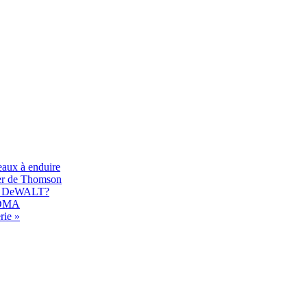
eaux à enduire
er de Thomson
017 DeWALT?
 EDMA
rie »