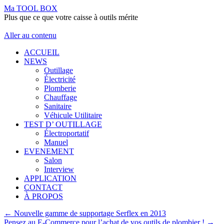
Ma TOOL BOX
Plus que ce que votre caisse à outils mérite
Aller au contenu
ACCUEIL
NEWS
Outillage
Électricité
Plomberie
Chauffage
Sanitaire
Véhicule Utilitaire
TEST D’ OUTILLAGE
Électroportatif
Manuel
EVENEMENT
Salon
Interview
APPLICATION
CONTACT
À PROPOS
←
Nouvelle gamme de supportage Serflex en 2013
Pensez au E-Commerce pour l’achat de vos outils de plombier !
→