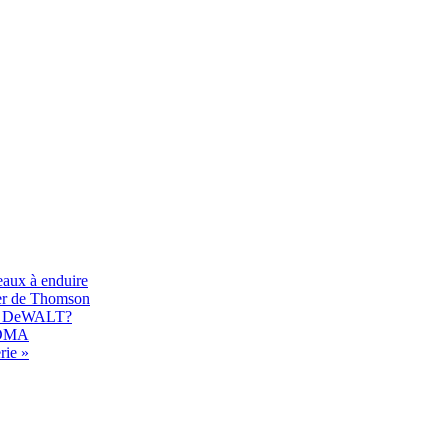
eaux à enduire
er de Thomson
017 DeWALT?
 EDMA
rie »