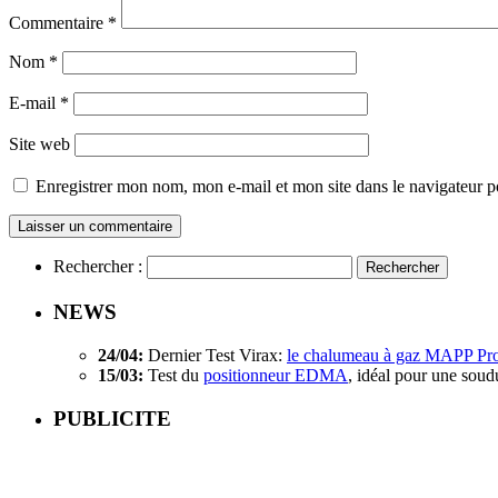
Commentaire
*
Nom
*
E-mail
*
Site web
Enregistrer mon nom, mon e-mail et mon site dans le navigateur
Rechercher :
NEWS
24/04:
Dernier Test Virax:
le chalumeau à gaz MAPP Pr
15/03:
Test du
positionneur EDMA
, idéal pour une soud
PUBLICITE