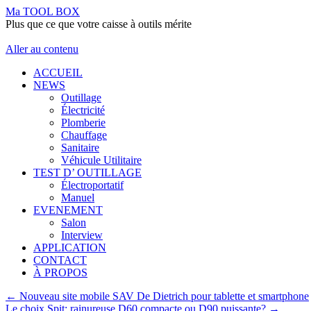
Ma TOOL BOX
Plus que ce que votre caisse à outils mérite
Aller au contenu
ACCUEIL
NEWS
Outillage
Électricité
Plomberie
Chauffage
Sanitaire
Véhicule Utilitaire
TEST D’ OUTILLAGE
Électroportatif
Manuel
EVENEMENT
Salon
Interview
APPLICATION
CONTACT
À PROPOS
←
Nouveau site mobile SAV De Dietrich pour tablette et smartphone
Le choix Spit: rainureuse D60 compacte ou D90 puissante?
→