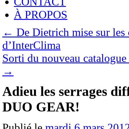
CONTACT
À PROPOS
←
De Dietrich mise sur le
d’InterClima
Sorti du nouveau catalogu
→
Adieu les serrages diff
DUO GEAR!
Publié le
mardi 6 mars 201