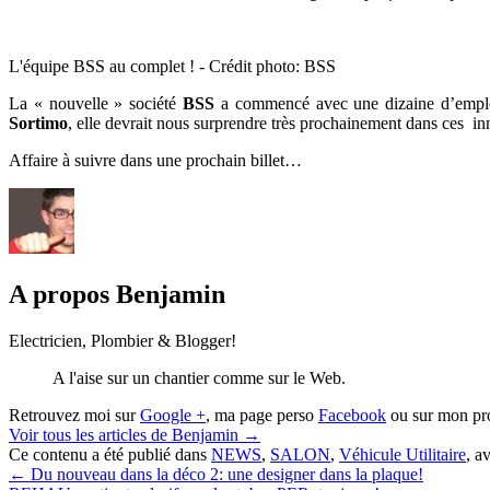
L'équipe BSS au complet ! - Crédit photo: BSS
La « nouvelle » société
BSS
a commencé avec une dizaine d’employ
Sortimo
, elle devrait nous surprendre très prochainement dans ces inn
Affaire à suivre dans une prochain billet…
A propos Benjamin
Electricien, Plombier & Blogger!
A l'aise sur un chantier comme sur le Web.
Retrouvez moi sur
Google +
, ma page perso
Facebook
ou sur mon pr
Voir tous les articles de Benjamin
→
Ce contenu a été publié dans
NEWS
,
SALON
,
Véhicule Utilitaire
, a
←
Du nouveau dans la déco 2: une designer dans la plaque!