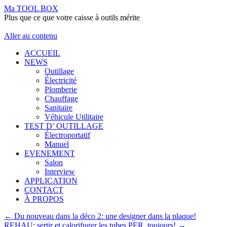
Ma TOOL BOX
Plus que ce que votre caisse à outils mérite
Aller au contenu
ACCUEIL
NEWS
Outillage
Électricité
Plomberie
Chauffage
Sanitaire
Véhicule Utilitaire
TEST D’ OUTILLAGE
Électroportatif
Manuel
EVENEMENT
Salon
Interview
APPLICATION
CONTACT
À PROPOS
←
Du nouveau dans la déco 2: une designer dans la plaque!
REHAU: sertir et calorifuger les tubes PER, toujours!
→