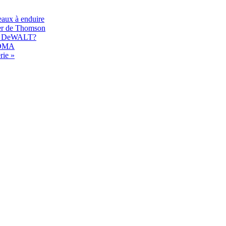
eaux à enduire
er de Thomson
017 DeWALT?
 EDMA
rie »