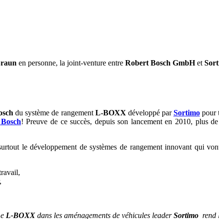
Braun
en personne, la joint-venture entre
Robert Bosch GmbH
et
Sor
osch
du système de rangement
L-BOXX
développé par
Sortimo
pour t
e
Bosch
! Preuve de ce succès, depuis son lancement en 2010, plus d
s surtout le développement de systèmes de rangement innovant qui vont
ravail,
,
me
L-BOXX
dans les aménagements de véhicules leader
Sortimo
rend l