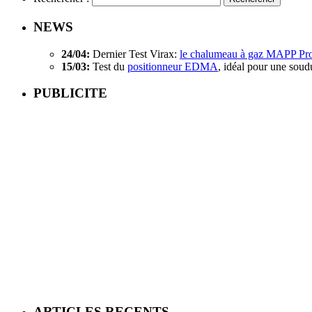
NEWS
24/04:
Dernier Test Virax:
le chalumeau à gaz MAPP Pr
15/03:
Test du
positionneur EDMA
, idéal pour une soud
PUBLICITE
ARTICLES RECENTS