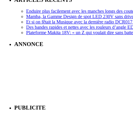
Enduire plus facilement avec les manches longs des cout
Mamba, la Gamme Design de spot LED 230V sans driv
Et si on fêtait la Musique avec la dernière radio DCR
Des bandes rapides et nettes avec les rouleurs d’angle
Plateforme Makita 18V: « un Z qui voulait dire sans batte
ANNONCE
PUBLICITE