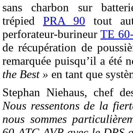
sans charbon sur batte
trépied
PRA 90
tout aut
perforateur-burineur
TE 60
de récupération de poussièr
remarquée puisqu’il a été 
the Best »
en tant que systè
Stephan Niehaus, chef de
Nous ressentons de la fier
nous sommes particulière
60-ATC-AVR avec le DRS ait